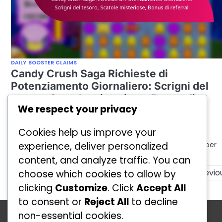
DAILY BOOSTER CLAIMS
Candy Crush Saga Richieste di
Potenziamento Giornaliero: Scrigni del
tesoro, Scatole misteriose, Bonus di
We respect your privacy
referral
by
Lily Prescott
11/02/2026
Cookies help us improve your
Candy Crush Saga offre ai giocatori una varietà di
experience, deliver personalized
potenziamenti giornalieri, forzieri e scatole misteriose per
migliorare la loro esperienza…
content, and analyze traffic. You can
Posts
Previo
choose which cookies to allow by
clicking
Customize
. Click
Accept All
pagination
to consent or
Reject All
to decline
Categorie
non-essential cookies.
Daily Booster Claims