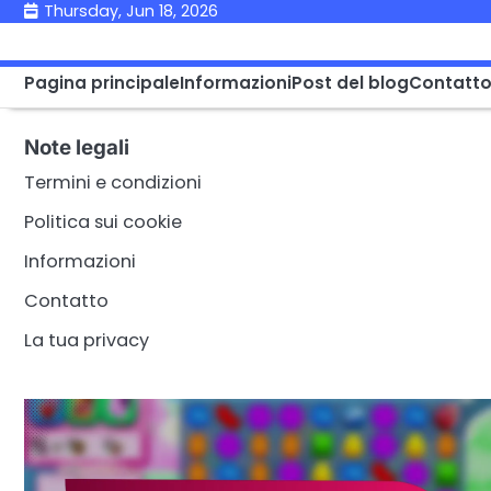
Skip
Thursday, Jun 18, 2026
to
content
Pagina principale
Informazioni
Post del blog
Contatt
Note legali
Termini e condizioni
Politica sui cookie
Informazioni
Contatto
La tua privacy