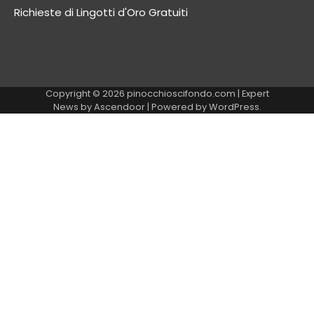
Richieste di Lingotti d'Oro Gratuiti
Copyright © 2026
pinocchioscifondo.com
| Expert
News by
Ascendoor
| Powered by
WordPress
.