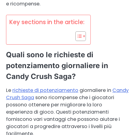
e ricompense.
Key sections in the article:
Quali sono le richieste di
potenziamento giornaliere in
Candy Crush Saga?
Le
richieste di potenziamento
giornaliere in
Candy
Crush Saga
sono ricompense che i giocatori
possono ottenere per migliorare la loro
esperienza di gioco. Questi potenziamenti
forniscono vari vantaggi che possono aiutare i
giocatori a progredire attraverso i livelli più
facilmente.