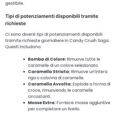
gestibile.
Tipi di potenziamenti disponibili tramite
richieste
Ci sono diversi tipi di potenziamenti disponibili
tramite richieste giornaliere in Candy Crush Saga.
Questi includono:
Bomba di Colore:
Rimuove tutte le
caramelle di un colore selezionato.
Caramella Striata:
Rimuove un’intera
riga o colonna di caramelle.
Caramella Avvolta:
Esplode a forma di
croce, rimuovendo le caramelle
circostanti.
Mosse Extra:
Fornisce mosse aggiuntive
per completare un livello.