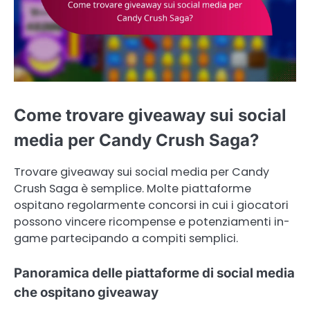
Come trovare giveaway sui social
media per Candy Crush Saga?
Trovare giveaway sui social media per Candy
Crush Saga è semplice. Molte piattaforme
ospitano regolarmente concorsi in cui i giocatori
possono vincere ricompense e potenziamenti in-
game partecipando a compiti semplici.
Panoramica delle piattaforme di social media
che ospitano giveaway