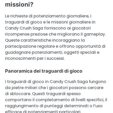
missioni?
Le richieste di potenziamento giornaliere, i
traguardi di gioco e le missioni giornaliere in
Candy Crush Saga forniscono ai giocatori
ricompense preziose che migliorano il gameplay.
Queste caratteristiche incoraggiano la
partecipazione regolare e offrono opportunità di
guadagnare potenziamenti, oggetti speciali e
riconoscimenti per i successi.
Panoramica dei traguardi di gioco
I traguardi di gioco in Candy Crush Saga fungono
da pietre miliari che i giocatori possono cercare
di sbloccare. Questi traguardi spesso
comportano il completamento di livelli specifici, il
raggiungimento di punteggi determinati o l’uso
efficace di potenziamenti particolari.