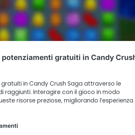
 potenziamenti gratuiti in Candy Crus
 gratuiti in Candy Crush Saga attraverso le
di raggiunti. Interagire con il gioco in modo
ueste risorse preziose, migliorando l’esperienza 
iamenti