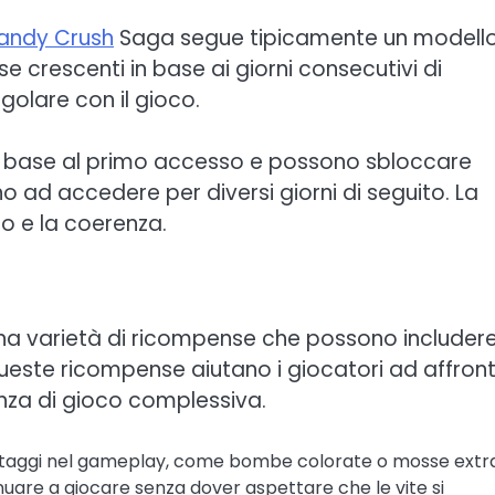
andy Crush
Saga segue tipicamente un modell
e crescenti in base ai giorni consecutivi di
golare con il gioco.
di base al primo accesso e possono sbloccare
 ad accedere per diversi giorni di seguito. La
o e la coerenza.
una varietà di ricompense che possono includer
Queste ricompense aiutano i giocatori ad affron
ienza di gioco complessiva.
ntaggi nel gameplay, come bombe colorate o mosse extra
inuare a giocare senza dover aspettare che le vite si