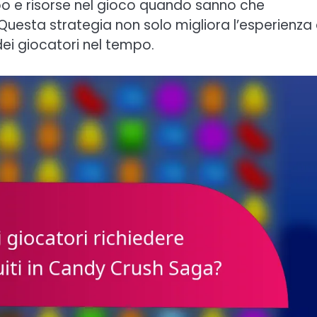
mpo e risorse nel gioco quando sanno che
uesta strategia non solo migliora l’esperienza 
dei giocatori nel tempo.