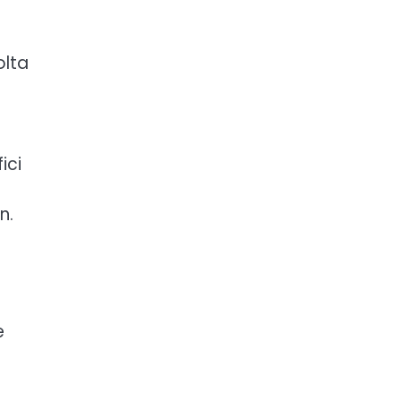
olta
ici
n.
e