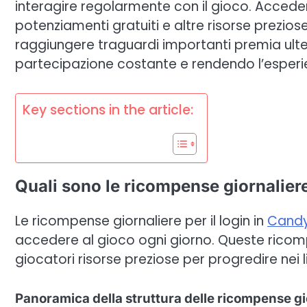
interagire regolarmente con il gioco. Accede
potenziamenti gratuiti e altre risorse preziose
raggiungere traguardi importanti premia ulte
partecipazione costante e rendendo l’esperie
Key sections in the article:
Quali sono le ricompense giornaliere
Le ricompense giornaliere per il login in
Candy
accedere al gioco ogni giorno. Queste ricom
giocatori risorse preziose per progredire nei liv
Panoramica della struttura delle ricompense gi