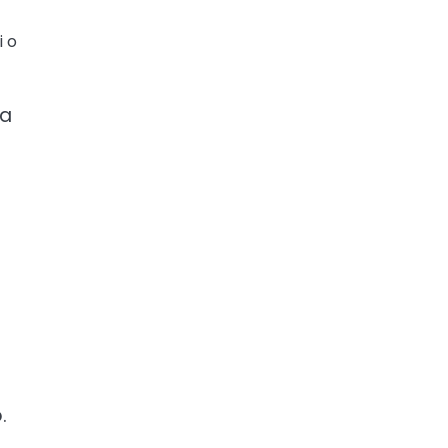
i o
ca
.