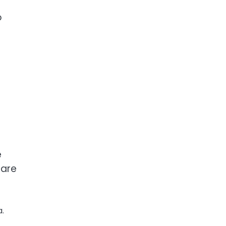
o
e
tare
.