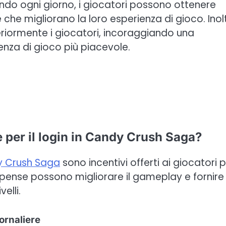
ndo ogni giorno, i giocatori possono ottenere
 che migliorano la loro esperienza di gioco. Inolt
riormente i giocatori, incoraggiando una
nza di gioco più piacevole.
 per il login in Candy Crush Saga?
 Crush Saga
sono incentivi offerti ai giocatori 
pense possono migliorare il gameplay e fornire 
elli.
ornaliere