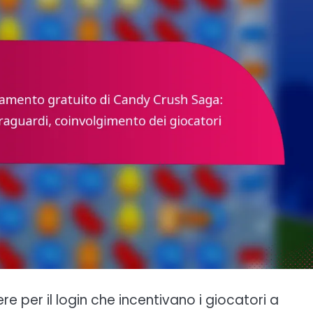
 per il login che incentivano i giocatori a