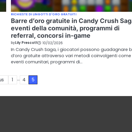
RICHIESTE DI LINGOTTI D'ORO GRATUITI
Barre d’oro gratuite in Candy Crush Sag
eventi della comunità, programmi di
referral, concorsi in-game
by
Lily Prescott
10/02/2026
In Candy Crush Saga, i giocatori possono guadagnare b
d’oro gratuite attraverso vari metodi coinvolgenti come
eventi comunitari, programmi di…
…
us
1
4
5