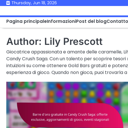
Skip
Thursday, Jun 18, 2026
to
content
Pagina principale
Informazioni
Post del blog
Contatt
Author:
Lily Prescott
Giocatrice appassionata e amante delle caramelle, Lil
Candy Crush Saga. Con un talento per scoprire tesori n
intuizioni su come ottenere Gold Bars gratuiti e potenzia
esperienza di gioco. Quando non gioca, puoi trovarla a