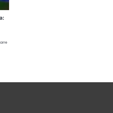
a:
arre