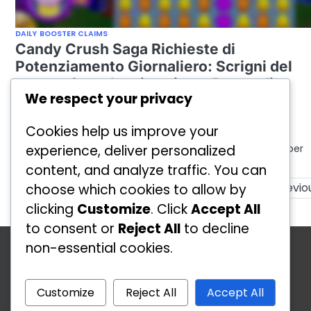
DAILY BOOSTER CLAIMS
Candy Crush Saga Richieste di
Potenziamento Giornaliero: Scrigni del
tesoro, Scatole misteriose, Bonus di
We respect your privacy
referral
by
Lily Prescott
11/02/2026
Cookies help us improve your
Candy Crush Saga offre ai giocatori una varietà di
experience, deliver personalized
potenziamenti giornalieri, forzieri e scatole misteriose per
migliorare la loro esperienza…
content, and analyze traffic. You can
Posts
Previo
choose which cookies to allow by
clicking
Customize
. Click
Accept All
pagination
to consent or
Reject All
to decline
Categorie
non-essential cookies.
Daily Booster Claims
Guide ai Premi degli Eventi
Customize
Reject All
Accept All
Richieste di Lingotti d'Oro Gratuiti